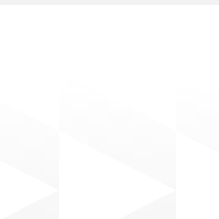
P
o
s
t
s
R
e
l
a
c
i
o
n
a
d
o
s