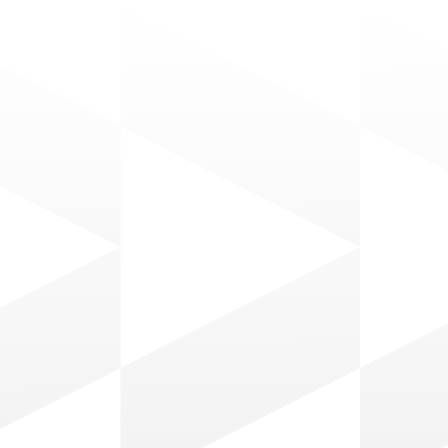
Noticias
De
La emprendedora q
convirtió una odise
en la solución de da