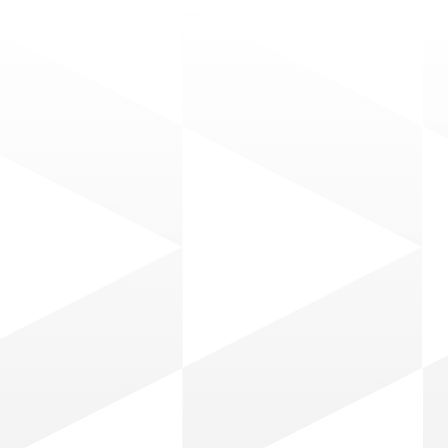
s
Dec 10, 2025
rral Masri, la
dedora que
ió una odisea médica