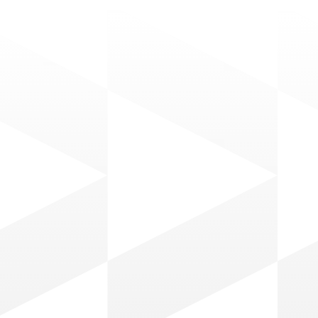
P
o
s
t
s
R
e
l
a
c
i
o
n
a
d
o
s
c 3, 2025
Noticias
Dec 2, 2025
Noticia
ue
Tiene convulsiones dos
Keila Ba
a médica
veces por semana y creó
empren
tos de
una startup que promete
convirt