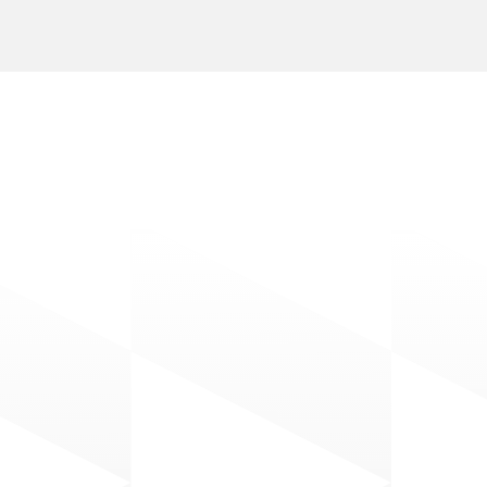
‹ Anterior
Siguiente ›
P
o
s
t
s
R
e
l
a
c
i
o
n
a
d
o
s